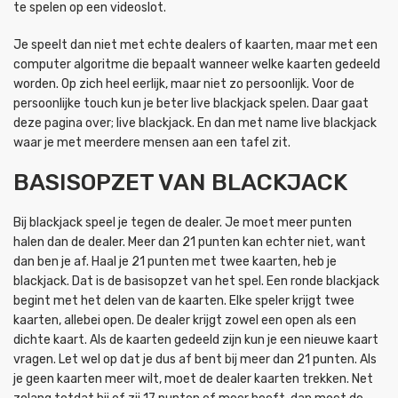
te spelen op een videoslot.
Je speelt dan niet met echte dealers of kaarten, maar met een
computer algoritme die bepaalt wanneer welke kaarten gedeeld
worden. Op zich heel eerlijk, maar niet zo persoonlijk. Voor de
persoonlijke touch kun je beter live blackjack spelen. Daar gaat
deze pagina over; live blackjack. En dan met name live blackjack
waar je met meerdere mensen aan een tafel zit.
BASISOPZET VAN BLACKJACK
Bij blackjack speel je tegen de dealer. Je moet meer punten
halen dan de dealer. Meer dan 21 punten kan echter niet, want
dan ben je af. Haal je 21 punten met twee kaarten, heb je
blackjack. Dat is de basisopzet van het spel. Een ronde blackjack
begint met het delen van de kaarten. Elke speler krijgt twee
kaarten, allebei open. De dealer krijgt zowel een open als een
dichte kaart. Als de kaarten gedeeld zijn kun je een nieuwe kaart
vragen. Let wel op dat je dus af bent bij meer dan 21 punten. Als
je geen kaarten meer wilt, moet de dealer kaarten trekken. Net