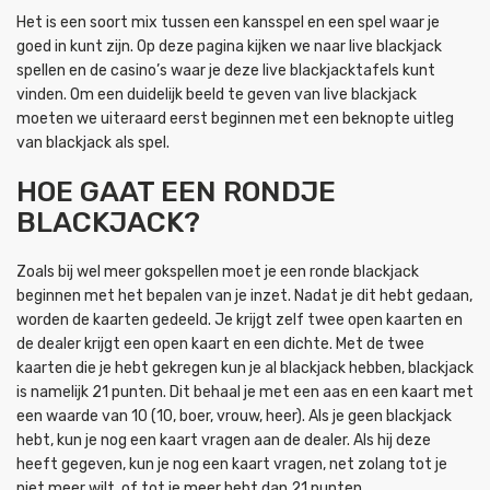
Het is een soort mix tussen een kansspel en een spel waar je
goed in kunt zijn. Op deze pagina kijken we naar live blackjack
spellen en de casino’s waar je deze live blackjacktafels kunt
vinden. Om een duidelijk beeld te geven van live blackjack
moeten we uiteraard eerst beginnen met een beknopte uitleg
van blackjack als spel.
HOE GAAT EEN RONDJE
BLACKJACK?
Zoals bij wel meer gokspellen moet je een ronde blackjack
beginnen met het bepalen van je inzet. Nadat je dit hebt gedaan,
worden de kaarten gedeeld. Je krijgt zelf twee open kaarten en
de dealer krijgt een open kaart en een dichte. Met de twee
kaarten die je hebt gekregen kun je al blackjack hebben, blackjack
is namelijk 21 punten. Dit behaal je met een aas en een kaart met
een waarde van 10 (10, boer, vrouw, heer). Als je geen blackjack
hebt, kun je nog een kaart vragen aan de dealer. Als hij deze
heeft gegeven, kun je nog een kaart vragen, net zolang tot je
niet meer wilt, of tot je meer hebt dan 21 punten.