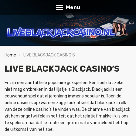
Menu
Home
LIVE BLACKJACK CASINO’S
LIVE BLACKJACK CASINO’S
Er zijn een aantal hele populaire gokspellen. Een spel dat zeker
niet mag ontbreken in dat lijstje is Blackjack. Blackjack is een
eeuwenoud spel dat al jarenlang immens populair is. Toen de
online casino’s opkwamen zag je ook al snel dat blackjack in elk
van deze online casino’s te vinden was. De charme van blackjack
zit hem ongetwijfeld in het feit dat het relatief makkelijk is om
te spelen, maar dat je toch een grote mate van invloed hebt op
de uitkomst van het spel.