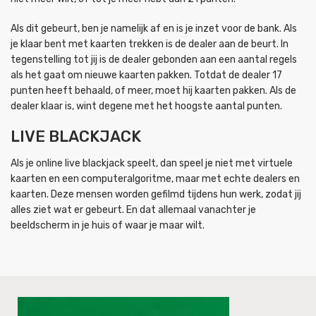
Als dit gebeurt, ben je namelijk af en is je inzet voor de bank. Als
je klaar bent met kaarten trekken is de dealer aan de beurt. In
tegenstelling tot jij is de dealer gebonden aan een aantal regels
als het gaat om nieuwe kaarten pakken. Totdat de dealer 17
punten heeft behaald, of meer, moet hij kaarten pakken. Als de
dealer klaar is, wint degene met het hoogste aantal punten.
LIVE BLACKJACK
Als je online live blackjack speelt, dan speel je niet met virtuele
kaarten en een computeralgoritme, maar met echte dealers en
kaarten. Deze mensen worden gefilmd tijdens hun werk, zodat jij
alles ziet wat er gebeurt. En dat allemaal vanachter je
beeldscherm in je huis of waar je maar wilt.